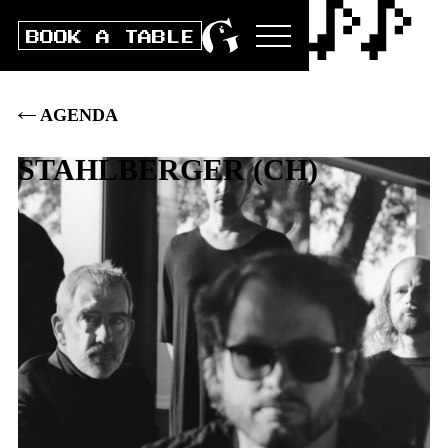
BOOK A TABLE
AGENDA
STAHLBERGER
(
CH
)
Fr
13
.
MAI
2022
DOORS
20:00
|
CLUB
21:00
|
AK
35
.–
|
VVK
32
.–