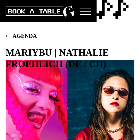
BOOK A TABLE
AGENDA
MARIYBU | NATHALIE
FROEHLICH
(
DE / CH
)
Do
25
.
APRIL
2024
DOORS
20:00
|
CLUB
21:00
|
AK
26
.–
|
VVK
20
.–
|
ST 18.–