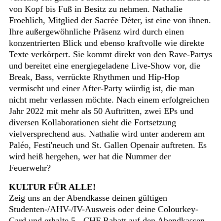
von Kopf bis Fuß in Besitz zu nehmen. Nathalie
Froehlich, Mitglied der Sacrée Déter, ist eine von ihnen.
Ihre außergewöhnliche Präsenz wird durch einen
konzentrierten Blick und ebenso kraftvolle wie direkte
Texte verkörpert. Sie kommt direkt von den Rave-Partys
und bereitet eine energiegeladene Live-Show vor, die
Break, Bass, verrückte Rhythmen und Hip-Hop
vermischt und einer After-Party würdig ist, die man
nicht mehr verlassen möchte. Nach einem erfolgreichen
Jahr 2022 mit mehr als 50 Auftritten, zwei EPs und
diversen Kollaborationen sieht die Fortsetzung
vielversprechend aus. Nathalie wird unter anderem am
Paléo, Festi'neuch und St. Gallen Openair auftreten. Es
wird heiß hergehen, wer hat die Nummer der
Feuerwehr?
KULTUR FÜR ALLE!
Zeig uns an der Abendkasse deinen gültigen
Studenten-/AHV-/IV-Ausweis oder deine Colourkey-
Card und erhalte 5.- CHF Rabatt auf den Abendkassen-