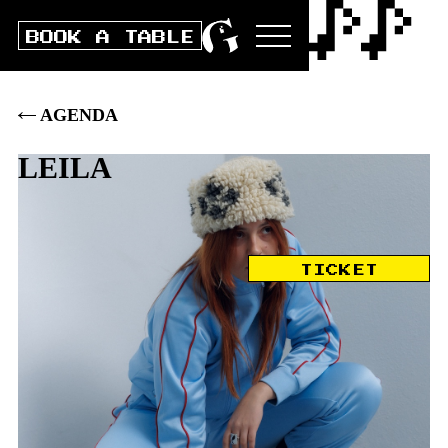
BOOK A TABLE
AGENDA
LEILA
Fr
20
.
NOV
2026
TICKET
DOORS
20:00
|
CLUB
21:00
|
AK
35
.–
|
VVK
30
.–
|
STUDENTS/AHV/IV: VVK 25 / AK 30