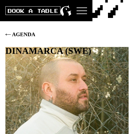
BOOK A TABLE
AGENDA
DINAMARCA
(
SWE
)
Fr
26
.
APRIL
2024
DOORS
23:00
|
CONCERT
23:00
|
AK
23
.–
|
VVK
18
.–
|
ST 13.-