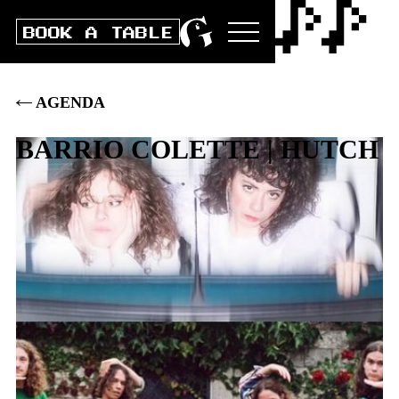
BOOK A TABLE
AGENDA
BARRIO COLETTE | HUTCH
Do
14
.
SEPT
2023
DOORS
20:00
|
CLUB
21:00
|
AK
25
.–
|
VVK
23
.–
|
ST 20.–