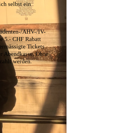
ch selbst ein
tudenten-/AHV-/IV-
e 5.- CHF Rabatt
ermässigte Tickets
der Abendkasse. Ohne
zahlt werden.