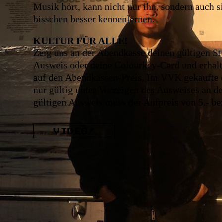
Musik hört, kann nicht nur ihn, sondern auch si
bisschen besser kennenlernen.
KULTUR FÜR ALLE!
Zeig uns an der Abendkasse deinen gültigen S
Ausweis oder deine Colourkey-Card und erhalt
auf den Abendkassen-Preis. Im VVK gekaufte 
nur gültig unter Vorzeigen des Ausweises an 
gültigen Ausweis muss der Aufpreis von 5.- be
VIDEO!