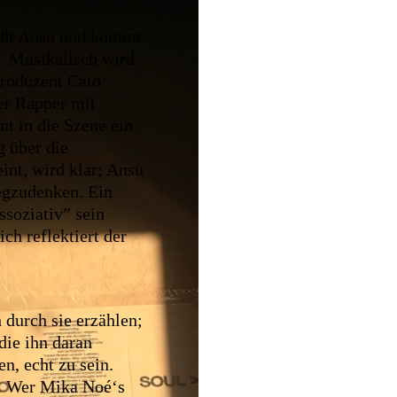
eißt Ansu und kommt
. Musikalisch wird
Produzent Cato
der Rapper mit
 in die Szene ein.
g über die
int, wird klar; Ansu
wegzudenken. Ein
ssoziativ” sein
ch reflektiert der
d
 durch sie erzählen;
die ihn daran
n, echt zu sein.
an. Wer Mika Noé‘s