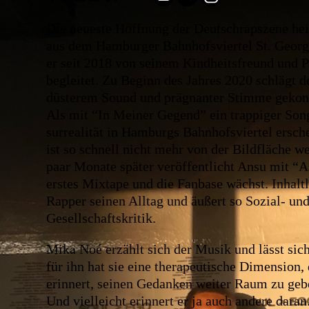
Die neueste Hoffnung der Deutschrapszene h
aus dem Hamburger Bahnhofsviertel St. Georg
er seit 2018 von seinem Kindheitsfreund und 
begleitet. Zu Beginn des Jahres 2020 schlägt 
düsterem Sound und prägnanter Stimme gekonnt
Als mit “In Meiner Gegend” ein trappiger Son
surrealität in Hamburgs Bahnhofsviertel ersche
ist so schnell nicht mehr von der Bildfläche 
paar Monate später veröffentlicht Ansu mit “A
erstes Mixtape und die Fanbase wächst. Inhaltli
Rapper seinen Alltag und äußert so Sozial- un
Gesellschaftskritik.
Mika Noé erzählt sich der Musik und lässt sich
für ihn hat sie eine therapeutische Dimension, 
erinnert, seinen Gedanken weiter Raum zu gebe
Und vielleicht erinnert er ja auch andere dar