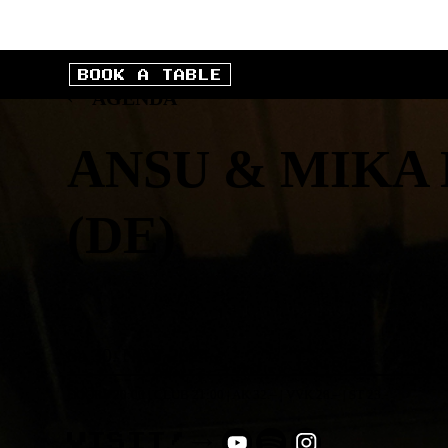
BOOK A TABLE
AGENDA
ANSU & MIKA
(
DE
)
Sa
30
.
NOV
2024
DOORS
20:00
|
CLUB
21:00
|
AK
32
.–
|
VVK
28
.–
|
ST 23.-
VISIT!