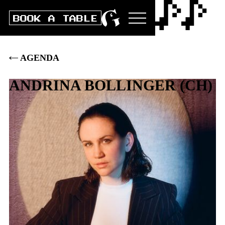
BOOK A TABLE
AGENDA
ANDRINA BOLLINGER
(
CH
)
Do
10
.
NOV
2022
DOORS
20:00
|
CLUB
21:00
|
AK
28
.–
|
VVK
25
.–